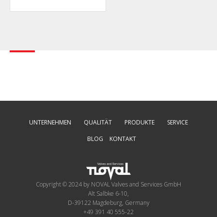
UNTERNEHMEN
QUALITÄT
PRODUKTE
SERVICE
BLOG
KONTAKT
Copyright © 2024 by NOVAL Valves and Services GmbH
Alt Salbke 6-10,
D-39122 Magdeburg, Germany
+49 391 40 555-22