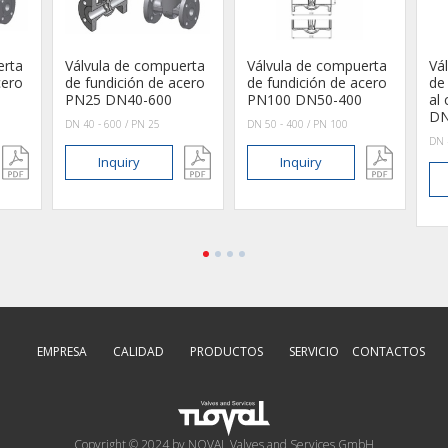
erta
Válvula de compuerta
Válvula de compuerta
Vá
cero
de fundición de acero
de fundición de acero
de
PN25 DN40-600
PN100 DN50-400
al
DN
DN 40 - 600 / PN 25
DN 50 - 400 / PN 100
DN 
Inquiry
Inquiry
EMPRESA
CALIDAD
PRODUCTOS
SERVICIO
CONTACTOS
Copyright © 2024 by NOVAL Valves and Services GmbH