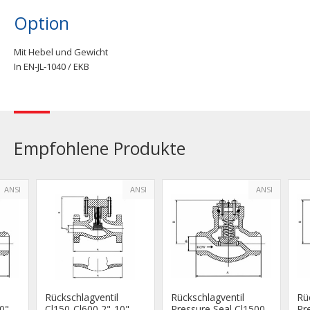
Option
Mit Hebel und Gewicht
In EN-JL-1040 / EKB
Empfohlene Produkte
ANSI
ANSI
ANSI
Rückschlagventil
Rückschlagventil
Rü
0"
Cl150-Cl600 2"-10"
Pressure Seal Cl1500-
Pr