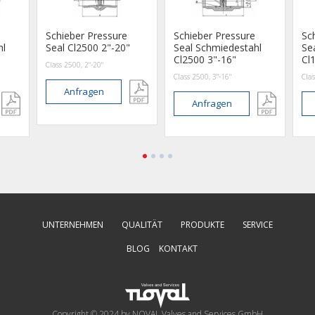
Schieber Pressure
Schieber Pressure
Sc
hl
Seal Cl2500 2"-20"
Seal Schmiedestahl
Se
Cl2500 3"-16"
Cl
Class 2500, 2"-20"
Class 2500, 3"-16"
Clas
Anfragen
Anfragen
UNTERNEHMEN
QUALITÄT
PRODUKTE
SERVICE
BLOG
KONTAKT
Copyright © 2024 by NOVAL Valves and Services GmbH