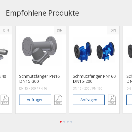
Empfohlene Produkte
DIN
DIN
DIN
N40
Schmutzfänger PN16
Schmutzfänger PN160
Sc
DN15-300
DN15-200
DN
DN 15 - 300 / PN 16
DN 15 - 200 / PN 160
DN 
Anfragen
Anfragen