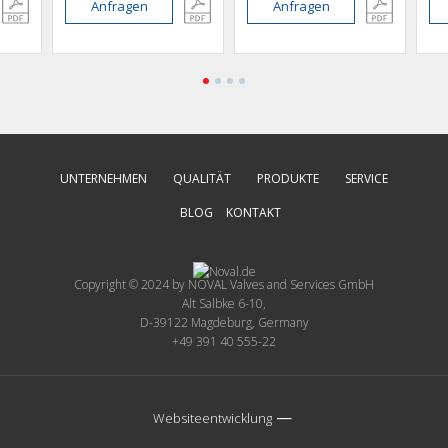
Anfragen
Anfragen
UNTERNEHMEN
QUALITÄT
PRODUKTE
SERVICE
BLOG
KONTAKT
Copyright © 2024 by NOVAL Valves and Services GmbH
Alt Salbke 6-10,
D-39122 Magdeburg, Germany
+49 391 40 555-22
—
Websiteentwicklung