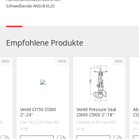
Schweißende ANSI B16.25
Empfohlene Produkte
ANSI
ANSI
ANSI
Ventil Cl150 Cl300
Ventil Pressure Seal
Ab
2"-24"
Cl600 Cl900 2"-18"
Cl
00,
Class 150, 2"-24", Class 300,
Class 600, 2"-18", Class 900,
Clas
2"-18"
2"-16"
2"-1