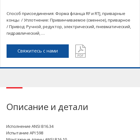
Способ присоединения: Форма фланца RF и RTJ, приварные
концы / Уплотнение: Привинчиваемое (сменное), приварное
/ Привод: Ручной, редуктор, электрический, пневматический,
гидравлический, …
Свяжитесь с нами
Описание и детали
Исполнение ANSI B16.34
Испытание API 598
Монтажные длины ANSI B16.10