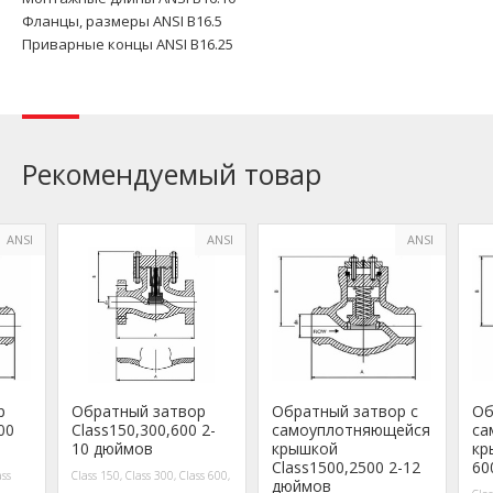
Фланцы, размеры ANSI B16.5
Приварные концы ANSI B16.25
Рекомендуемый товар
ANSI
ANSI
ANSI
р
Обратный затвор
Обратный затвор с
Об
00
Class150,300,600 2-
самоуплотняющейся
са
10 дюймов
крышкой
кр
Class1500,2500 2-12
60
ass
Class 150, Class 300, Class 600,
дюймов