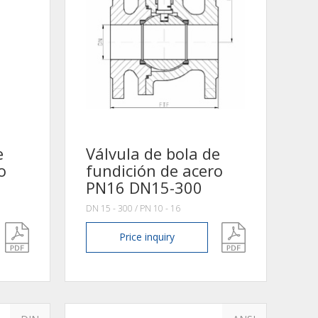
e
Válvula de bola de
o
fundición de acero
PN16 DN15-300
DN 15 - 300 / PN 10 - 16
Price
inquiry