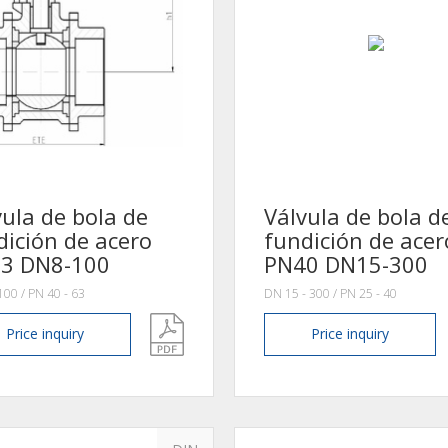
vula de bola de
Válvula de bola d
dición de acero
fundición de acer
3 DN8-100
PN40 DN15-300
100 / PN 40 - 63
DN 15 - 300 / PN 25 - 40
Price
inquiry
Price
inquiry