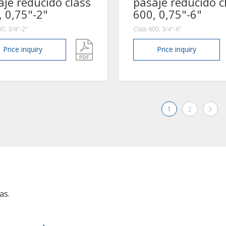
aje reducido class
pasaje reducido c
, 0,75"-2"
600, 0,75"-6"
00, 3/4"-2"
Class 600, 3/4"-6"
Price
inquiry
Price
inquiry
1
2
as.