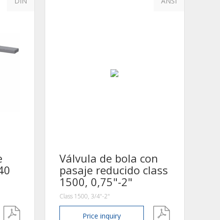
DIN
ANSI
e
Válvula de bola con
40
pasaje reducido class
1500, 0,75"-2"
Class 1500, 3/4"-2"
Price
inquiry